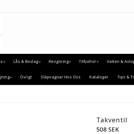
ss
Lås & Beslag
Rengöring
Tillbehör
Vatten & Avlo
jning
Övrigt
Släpvagnar Hos Oss
Kataloger
Tips & Tr
Takventil
508 SEK