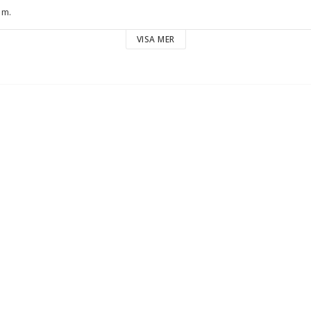
mm.
an skyddsringar kapas till önskad höjd, använd då kortare skruv.
VISA MER