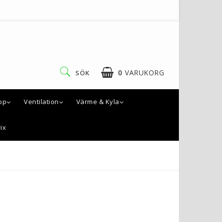
0
VARUKORG
SÖK
pp
Ventilation
Värme & Kyla
ix