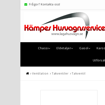
Frågor? Kontakta oss!
Chassi
Eldetaljer
Gasol
Karo
Utförsäl
Ventilation
Takventiler
Takventil