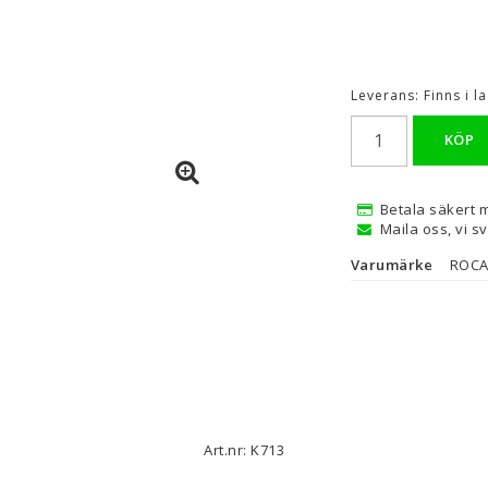
Leverans:
Finns i 
KÖP
Betala säkert 
Maila oss, vi s
Varumärke
ROC
Art.nr: K713