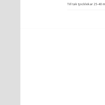
Till tak tjocklekar 25-40 
Ifall taket är tunnare k
SP-205808