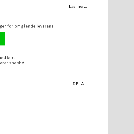
Läs mer...
lager för omgående leverans.
med kort
varar snabbt!
A
DELA