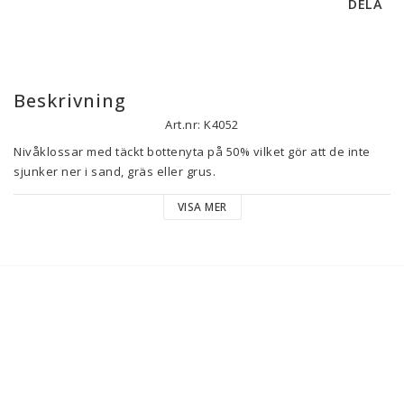
DELA
Beskrivning
Art.nr: K4052
Nivåklossar med täckt bottenyta på 50% vilket gör att de inte 
sjunker ner i sand, gräs eller grus. 
Den unika formen gör att hjulet inte rullar ur positionen. 
VISA MER
Vikt: 5,9 kg. 
Mått: B220 x L430 x H110 mm. 
Tål max 5 ton / axel. 
Levereras i 2-pack utan väska. 
KA-C06-91A