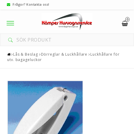
Frågor? Kontakta oss!
0
Toggle
navigation
Lås & Beslag
Dörreglar & Luckhållare
Luckhållare för
utv. bagageluckor