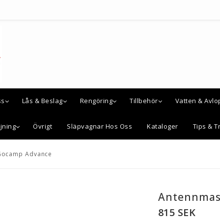
ss
Lås & Beslag
Rengöring
Tillbehör
Vatten & Avlo
jning
Övrigt
Släpvagnar Hos Oss
Kataloger
Tips & Tr
Gocamp Advance
Antennmas
815 SEK