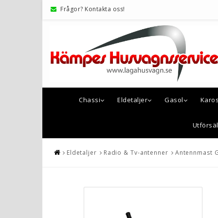
Frågor? Kontakta oss!
Chassi
Eldetaljer
Gasol
Karo
Utförsäl
Eldetaljer
Radio & Tv-antenner
Antennmast 