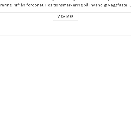
ering inifrån fordonet. Positionsmarkering på invändigt väggfäste. Låg
phängning i vridfäste.

VISA MER