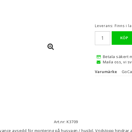
Leverans:
Finns i 
KÖP
Betala säkert 
Maila oss, vi s
Varumärke
GoC
Art.nr: K3709
ce avsedd för montering på husvagn / husbil. Vridstopp hindrar an