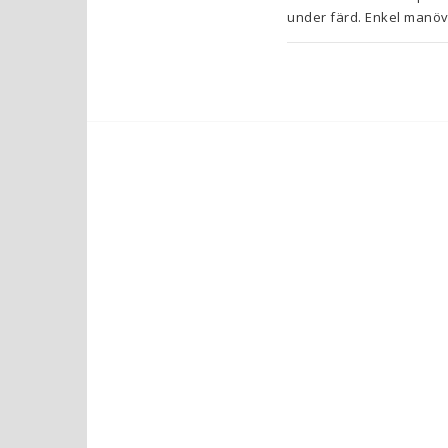
under färd. Enkel manövr
Enkel montering. Kabelup
KA-T55-18A