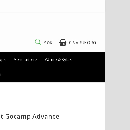
0
VARUKORG
SÖK
pp
Ventilation
Värme & Kyla
DIN VARUKORG ÄR TOM
ix
t Gocamp Advance