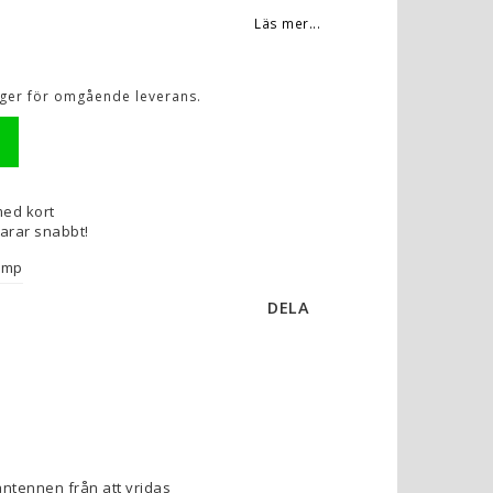
Läs mer...
lager för omgående leverans.
med kort
varar snabbt!
amp
DELA
tennen från att vridas 