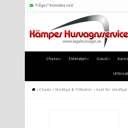
Frågor? Kontakta oss!
Chassi
Eldetaljer
Gasol
Karo
Utförsäl
Chassi
Stödhjul & Tillbehör
Axel för stödhjul