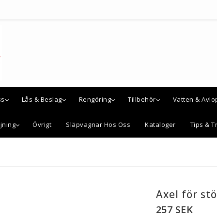
ss
Lås & Beslag
Rengöring
Tillbehör
Vatten & Avlo
jning
Övrigt
Släpvagnar Hos Oss
Kataloger
Tips & Tr
Axel för st
257 SEK