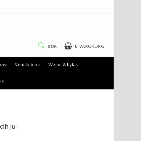
0
VARUKORG
SÖK
pp
Ventilation
Värme & Kyla
ix
ödhjul