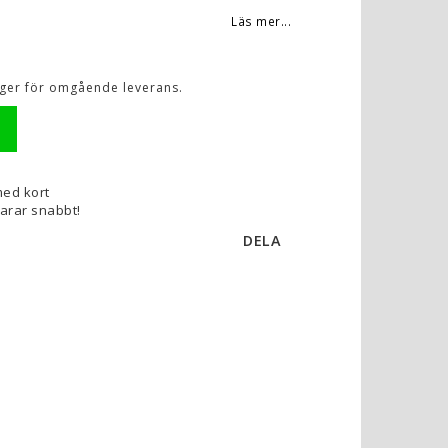
Läs mer...
lager för omgående leverans.
med kort
varar snabbt!
DELA