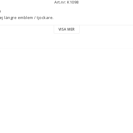
Art.nr: K1098


ej längre emblem / tjockare.

VISA MER