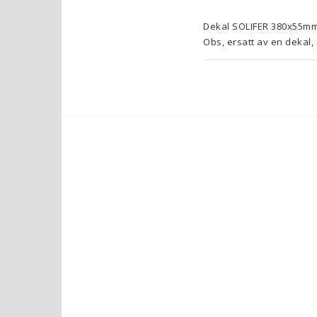
Dekal SOLIFER 380x55mm
Obs, ersatt av en dekal, 
SP-93013710