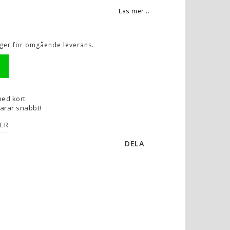
Läs mer...
lager för omgående leverans.
med kort
varar snabbt!
FER
DELA