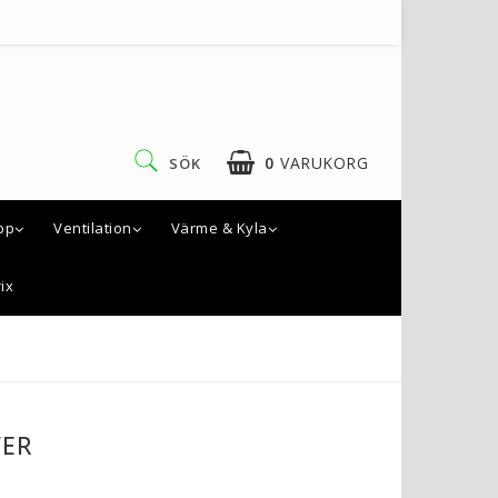
0
VARUKORG
SÖK
pp
Ventilation
Värme & Kyla
ix
FER