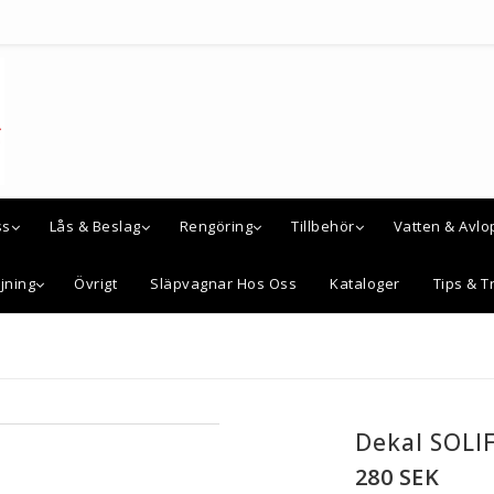
ss
Lås & Beslag
Rengöring
Tillbehör
Vatten & Avlo
jning
Övrigt
Släpvagnar Hos Oss
Kataloger
Tips & Tr
Dekal SOLI
280 SEK